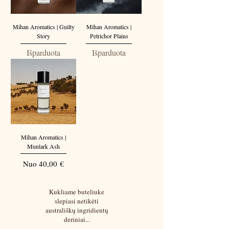
Γ
Mihan Aromatics | Guilty
Mihan Aromatics |
Story
Petrichor Plains
Išparduota
Išparduota
Mihan Aromatics |
Munlark Ash
Pardavimo kaina
Nuo
40,00 €
Kukliame buteliuke
slepiasi netikėti
australiškų ingridientų
deriniai...