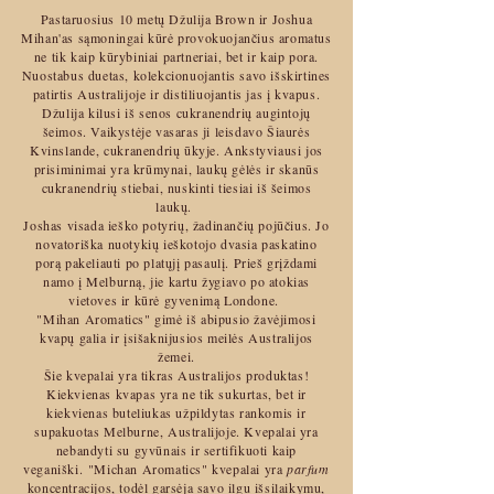
Pastaruosius 10 metų Džulija Brown ir Joshua
Mihan'as sąmoningai kūrė provokuojančius aromatus
ne tik kaip kūrybiniai partneriai, bet ir kaip pora.
Nuostabus duetas, kolekcionuojantis savo išskirtines
patirtis Australijoje ir distiliuojantis jas į kvapus.
Džulija kilusi iš senos cukranendrių augintojų
šeimos. Vaikystėje vasaras ji leisdavo Šiaurės
Kvinslande, cukranendrių ūkyje. Ankstyviausi jos
prisiminimai yra krūmynai, laukų gėlės ir skanūs
cukranendrių stiebai, nuskinti tiesiai iš šeimos
laukų.
Joshas visada ieško potyrių, žadinančių pojūčius. Jo
novatoriška nuotykių ieškotojo dvasia paskatino
porą pakeliauti po platųjį pasaulį. Prieš grįždami
namo į Melburną, jie kartu žygiavo po atokias
vietoves ir kūrė gyvenimą Londone.
"Mihan Aromatics" gimė iš abipusio žavėjimosi
kvapų galia ir įsišaknijusios meilės Australijos
žemei.
Šie kvepalai yra tikras Australijos produktas!
Kiekvienas kvapas yra ne tik sukurtas, bet ir
kiekvienas buteliukas užpildytas rankomis ir
supakuotas Melburne, Australijoje. Kvepalai yra
nebandyti su gyvūnais ir sertifikuoti kaip
veganiški.
"Michan Aromatics" kvepalai yra
parfum
koncentracijos, todėl garsėja savo ilgu išsilaikymu,