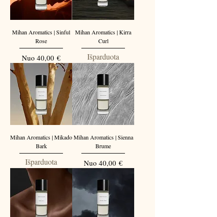
Mihan Aromatics | Sinful
Mihan Aromatics | Kirra
Rose
Curl
Išparduota
Pardavimo kaina
Nuo
40,00 €
Mihan Aromatics | Mikado
Mihan Aromatics | Sienna
Bark
Brume
Išparduota
Pardavimo kaina
Nuo
40,00 €