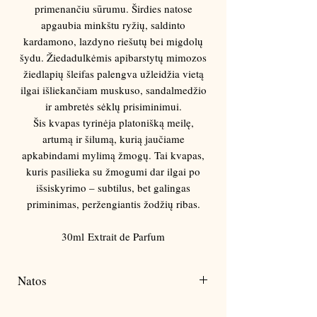
Γ
primenančiu sūrumu. Širdies natose
apgaubia minkštu ryžių, saldinto
kardamono, lazdyno riešutų bei migdolų
šydu. Žiedadulkėmis apibarstytų mimozos
žiedlapių šleifas palengva užleidžia vietą
ilgai išliekančiam muskuso, sandalmedžio
ir ambretės sėklų prisiminimui.
Šis kvapas tyrinėja platonišką meilę,
artumą ir šilumą, kurią jaučiame
apkabindami mylimą žmogų. Tai kvapas,
kuris pasilieka su žmogumi dar ilgai po
išsiskyrimo – subtilus, bet galingas
priminimas, peržengiantis žodžių ribas.
30ml Extrait de Parfum
Natos
Pirmas įspūdis:
kardamonas, lazdyno riešutai,