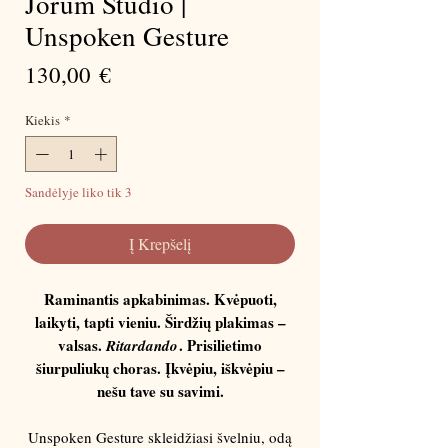
Jorum Studio |
Unspoken Gesture
Price
130,00 €
Kiekis
*
Sandėlyje liko tik 3
Į Krepšelį
Raminantis apkabinimas. Kvėpuoti,
laikyti, tapti vieniu. Širdžių plakimas –
valsas.
. Prisilietimo
Ritardando
šiurpuliukų choras. Įkvėpiu, iškvėpiu –
nešu tave su savimi.
Unspoken Gesture skleidžiasi švelniu, odą