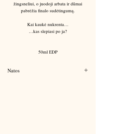
Γ
žingsneliui, o juodoji arbata ir dūmai
pabrėžia finalo sudėtingumą.
Kai kaukė nukrenta…
…kas slepiasi po ja?
50ml EDP
Natos
Persikas
Juodoji arbata
Dervos
Vanilė
Ambros akordas
Dūmai