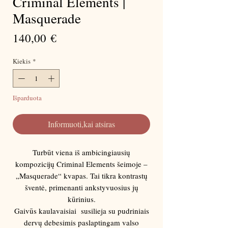
Criminal Elements |
Masquerade
Price
140,00 €
Kiekis
*
Išparduota
Informuoti,kai atsiras
Turbūt viena iš ambicingiausių
kompozicijų Criminal Elements šeimoje –
„Masquerade“ kvapas. Tai tikra kontrastų
šventė, primenanti ankstyvuosius jų
kūrinius.
Gaivūs kaulavaisiai susilieja su pudriniais
dervų debesimis paslaptingam valso