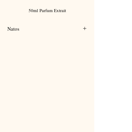
Γ
50ml Parfum Extrait
Natos
Braškės
Ličiai
Rožė
Pačiulis
Vanilė