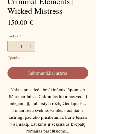
Criminal Elements |
Wicked Mistress
Price
150,00 €
Kiekis
*
Išparduota
Informuoti,kai atsiras
Naktis prasideda braškinėmis lūpomis ir
ličių martiniu... Cukruotas lukumas veda į
miegamajį, nubarstytą rožių žiedlapiais...
Toliau seka švelnūs vanilės bučiniai ir
aistringi pačiulio prisilietimai, kurie tęsiasi
visą naktį. Laukinis ir seksualus kvepalų
romanas pašėlusiems...