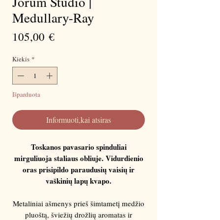
Jorum Studio |
Medullary-Ray
Price
105,00 €
Kiekis
*
Išparduota
Informuoti,kai atsiras
Toskanos pavasario spinduliai
mirguliuoja staliaus obliuje. Vidurdienio
oras prisipildo paraudusių vaisių ir
vaškinių lapų kvapo.
Metaliniai ašmenys prieš šimtametį medžio
pluoštą, šviežių drožlių aromatas ir